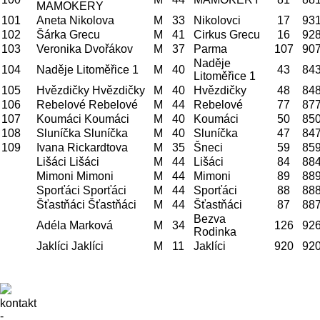
MAMOKERY
101
Aneta Nikolova
M
33
Nikolovci
17
93
102
Šárka Grecu
M
41
Cirkus Grecu
16
92
103
Veronika Dvořákov
M
37
Parma
107
90
Naděje
104
Naděje Litoměřice 1
M
40
43
84
Litoměřice 1
105
Hvězdičky Hvězdičky
M
40
Hvězdičky
48
84
106
Rebelové Rebelové
M
44
Rebelové
77
87
107
Koumáci Koumáci
M
40
Koumáci
50
85
108
Sluníčka Sluníčka
M
40
Sluníčka
47
84
109
Ivana Rickardtova
M
35
Šneci
59
85
Lišáci Lišáci
M
44
Lišáci
84
88
Mimoni Mimoni
M
44
Mimoni
89
88
Sporťáci Sporťáci
M
44
Sporťáci
88
88
Šťastňáci Šťastňáci
M
44
Šťastňáci
87
88
Bezva
Adéla Marková
M
34
126
92
Rodinka
Jaklíci Jaklíci
M
11
Jaklíci
920
92
kontakt
-