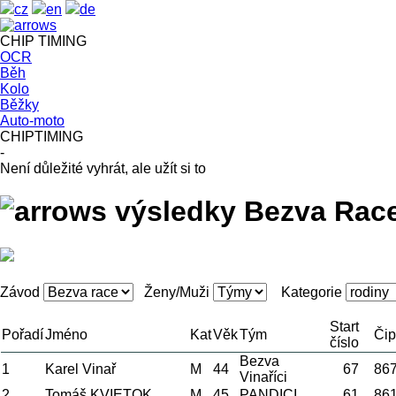
cz
en
de
CHIP
TIMING
OCR
Běh
Kolo
Běžky
Auto-moto
CHIPTIMING
-
Není důležité vyhrát, ale užít si to
výsledky
Bezva Race
Závod
Ženy/Muži
Kategorie
Start
Pořadí
Jméno
Kat
Věk
Tým
Čip
číslo
Bezva
1
Karel Vinař
M
44
67
86
Vinaříci
2
Tomáš KVIETOK
M
45
PANDICI
61
86