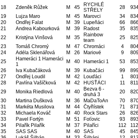
RYCHLÉ
18
Zdeněk Růžek
M
45
28
93
STŘELY
19
Lujza Maro
M
45
Marovci
34
83
20
Ondřej Falat
M
39
Lupeňáci
66
86
21
Andrea Kabourková
M
39
Radost
35
83
Rainbow
22
Kristýna Vinšová
M
35
25
82
team
23
Tomáš Chromý
M
47
Chromáci
4
80
24
Adéla Sklenářová
M
26
Mariové
9
80
Hameráci 1 Hameráci
25
M
40
Hameráci 1
53
85
1
26
Iva Kubačáková
M
39
Kubačáci
99
89
27
Ondřej Loudil
M
42
Louďáci
1
80
28
Pavlína Vašíčková
M
42
HUSŤÁCI
11
81
Bezva 6 -
29
Monika Riedlová
M
40
20
82
druhá 3
30
Martina Dušková
M
36
MaDaToAn
70
87
31
Markéta Musilova
M
44
Čtyřlístek
71
87
32
Michaela Kováč
M
40
Rock Stars
26
82
33
Pavel Fortýn
M
51
Foťovic
93
89
34
Pilařík Pilařík
M
37
Pilaříci
112
11
35
SAS SAS
M
40
SAS
45
84
36
Lukáš Šilhán
M
33
Šilháni
12
81