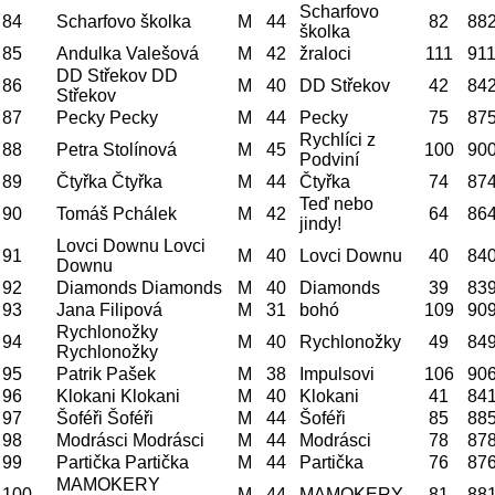
Scharfovo
84
Scharfovo školka
M
44
82
88
školka
85
Andulka Valešová
M
42
žraloci
111
91
DD Střekov DD
86
M
40
DD Střekov
42
84
Střekov
87
Pecky Pecky
M
44
Pecky
75
87
Rychlíci z
88
Petra Stolínová
M
45
100
90
Podviní
89
Čtyřka Čtyřka
M
44
Čtyřka
74
87
Teď nebo
90
Tomáš Pchálek
M
42
64
86
jindy!
Lovci Downu Lovci
91
M
40
Lovci Downu
40
84
Downu
92
Diamonds Diamonds
M
40
Diamonds
39
83
93
Jana Filipová
M
31
bohó
109
90
Rychlonožky
94
M
40
Rychlonožky
49
84
Rychlonožky
95
Patrik Pašek
M
38
Impulsovi
106
90
96
Klokani Klokani
M
40
Klokani
41
84
97
Šoféři Šoféři
M
44
Šoféři
85
88
98
Modrásci Modrásci
M
44
Modrásci
78
87
99
Partička Partička
M
44
Partička
76
87
MAMOKERY
100
M
44
MAMOKERY
81
88