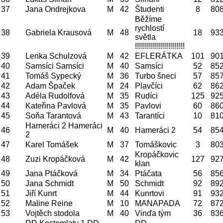
37
Jana Ondrejkova
M
42
Študenti
8
80
Běžíme
rychlostí
38
Gabriela Krausová
M
48
18
93
světla
!!!!!!!!!!!!!!!!!!!!!!!!!!!!
39
Lenka Schulzová
M
42
EFLERÁTKA
101
90
40
Samsíci Samsíci
M
40
Samsíci
52
85
41
Tomáš Sypecký
M
36
Turbo šneci
57
85
42
Adam Špaček
M
24
Plavčíci
62
86
43
Adéla Rudolfová
M
35
Rudíci
125
92
44
Kateřina Pavlová
M
35
Pavlovi
60
86
45
Soňa Tarantová
M
43
Tarantíci
10
81
Hameráci 2 Hameráci
46
M
40
Hameráci 2
54
85
2
47
Karel Tomášek
M
37
Tomáškovic
3
80
Kropáčkovic
48
Zuzi Kropáčková
M
42
127
92
klan
49
Jana Ptáčková
M
34
Ptáčata
56
85
50
Jana Schmidt
M
50
Schmidt
92
89
51
Jiří Kunrt
M
44
Kunrtovi
91
93
52
Maline Reine
M
10
MANAPADA
72
87
53
Vojtěch stodola
M
40
Vinďa tým
36
83