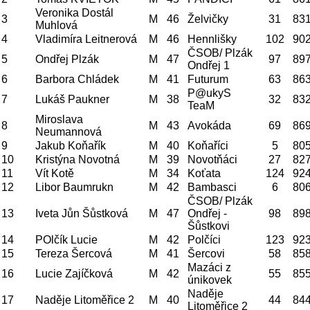
Veronika Dostál
3
M
46
Želvičky
31
83
Muhlová
4
Vladimíra Leitnerová
M
46
Hennlišky
102
90
ČSOB/ Plzák
5
Ondřej Plzák
M
47
97
89
Ondřej 1
6
Barbora Chládek
M
41
Futurum
63
86
P@ukyS
7
Lukáš Paukner
M
38
32
83
TeaM
Miroslava
8
M
43
Avokáda
69
86
Neumannová
9
Jakub Koňařík
M
40
Koňaříci
5
80
10
Kristýna Novotná
M
39
Novotňáci
27
82
11
Vít Kotě
M
34
Koťata
124
92
12
Libor Baumrukn
M
42
Bambasci
6
80
ČSOB/ Plzák
13
Iveta Jůn Šůstková
M
47
Ondřej -
98
89
Šůstkovi
14
POlčík Lucie
M
42
Polčíci
123
92
15
Tereza Šercová
M
41
Šercovi
58
85
Mazáci z
16
Lucie Zajíčková
M
42
55
85
únikovek
Naděje
17
Naděje Litoměřice 2
M
40
44
84
Litoměřice 2