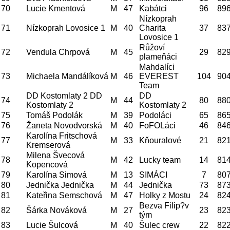
70
Lucie Kmentová
M
47
Kabátci
96
89
Nízkoprah
71
Nízkoprah Lovosice 1
M
40
Charita
37
83
Lovosice 1
Růžoví
72
Vendula Chrpová
M
45
29
82
plameňáci
Mahdalíci
73
Michaela Mandálíková
M
46
EVEREST
104
90
Team
DD Kostomlaty 2 DD
DD
74
M
44
80
88
Kostomlaty 2
Kostomlaty 2
75
Tomáš Podolák
M
39
Podoláci
65
86
76
Žaneta Novodvorská
M
40
FoFOLáci
46
84
Karolína Fritschová
77
M
33
Kňouralové
21
82
Kremserová
Milena Švecová
78
M
42
Lucky team
14
81
Kopencová
79
Karolína Simová
M
13
SIMÁCI
7
80
80
Jednička Jednička
M
44
Jednička
73
87
81
Kateřina Semschová
M
47
Holky z Mostu
24
82
Bezva Filip?v
82
Šárka Nováková
M
27
23
82
tým
83
Lucie Šulcová
M
40
Šulec crew
22
82