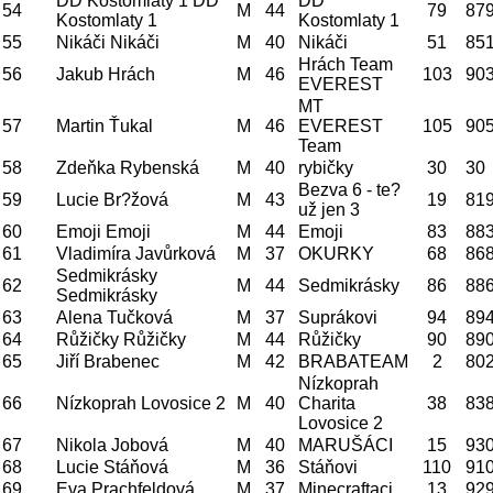
DD Kostomlaty 1 DD
DD
54
M
44
79
87
Kostomlaty 1
Kostomlaty 1
55
Nikáči Nikáči
M
40
Nikáči
51
85
Hrách Team
56
Jakub Hrách
M
46
103
90
EVEREST
MT
57
Martin Ťukal
M
46
EVEREST
105
90
Team
58
Zdeňka Rybenská
M
40
rybičky
30
30
Bezva 6 - te?
59
Lucie Br?žová
M
43
19
81
už jen 3
60
Emoji Emoji
M
44
Emoji
83
88
61
Vladimíra Javůrková
M
37
OKURKY
68
86
Sedmikrásky
62
M
44
Sedmikrásky
86
88
Sedmikrásky
63
Alena Tučková
M
37
Suprákovi
94
89
64
Růžičky Růžičky
M
44
Růžičky
90
89
65
Jiří Brabenec
M
42
BRABATEAM
2
80
Nízkoprah
66
Nízkoprah Lovosice 2
M
40
Charita
38
83
Lovosice 2
67
Nikola Jobová
M
40
MARUŠÁCI
15
93
68
Lucie Stáňová
M
36
Stáňovi
110
91
69
Eva Prachfeldová
M
37
Minecraftaci
13
92