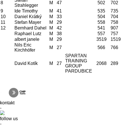
Stefan
8
M
47
502
702
Strahlegger
9
Ide Timothy
M
41
535
735
10
Daniel Krátký
M
33
504
704
11
Stefan Mayer
M
29
558
758
12
Bernhard Dahel
M
42
541
907
Raphael Lutz
M
38
557
757
albert janele
M
29
3519
1519
Nils Eric
M
27
566
766
Kirchhöfer
SPARTAN
TRAINING
David Kotík
M
27
2068
289
GROUP
PARDUBICE
kontakt
-
follow us
-