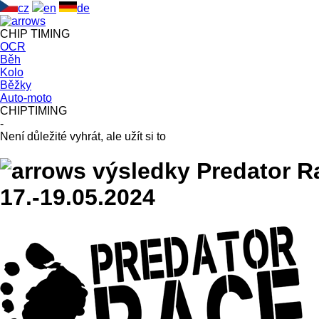
cz
en
de
CHIP
TIMING
OCR
Běh
Kolo
Běžky
Auto-moto
CHIPTIMING
-
Není důležité vyhrát, ale užít si to
výsledky
Predator R
17.-19.05.2024