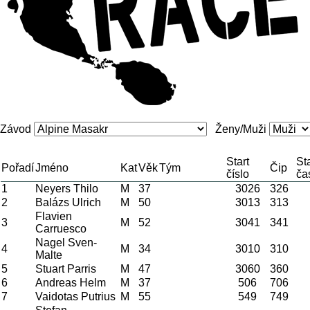
Závod
Ženy/Muži
Start
Sta
Pořadí
Jméno
Kat
Věk
Tým
Čip
číslo
ča
1
Neyers Thilo
M
37
3026
326
2
Balázs Ulrich
M
50
3013
313
Flavien
3
M
52
3041
341
Carruesco
Nagel Sven-
4
M
34
3010
310
Malte
5
Stuart Parris
M
47
3060
360
6
Andreas Helm
M
37
506
706
7
Vaidotas Putrius
M
55
549
749